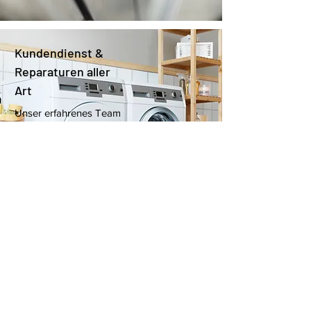
Kundendienst &
Reparaturen aller
Art
Unser erfahrenes Team
steht Ihnen jederzeit zur
Verfügung, um Ihre
technischen Probleme
effizient zu lösen.