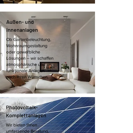
Außen- und
Innenanlagen
Ob Gartenbeleuchtung,
Wohnraumgestaltung
oder gewerbliche
Lösungen – wir schaffen
atmosphärische und
funktionale Anlagen
nach Ihren Wünschen.
Photovoltaik-
Komplettanlagen
Wir bieten Ihnen
umfassende Beratung,