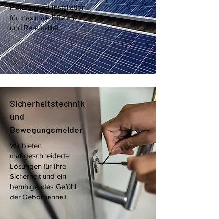
Planung und Installation
für maximale Effizienz
und Rentabilität.
Sicherheitstechnik
und
Bewegungsmelder
Wir bieten
maßgeschneiderte
Lösungen für Ihre
Sicherheit und ein
beruhigendes Gefühl
der Geborgenheit.