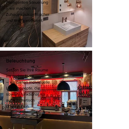
intelligenten Steuerung
– wir machen Ihr
Zuhause zukunftssicher
und energieeffizient.
Beleuchtung
Setzen Sie Ihre Räume
ins rechte Licht
– wir bieten individuelle
Lichtkonzepte, die
sowohl funktional als
auch ästhetisch
überzeugen.